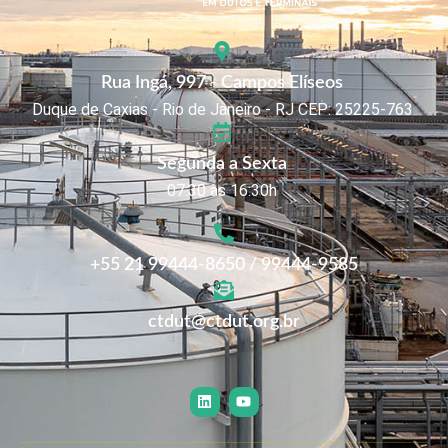
Rua Ingá, 997 - Campos Elíseos
Duque de Caxias - Rio de Janeiro - RJ CEP: 25225-763
Segunda a Sexta
07:30 às 16:30h
+55 21 99444-8650 / 99444-9585
ctdut@ctdut.org.br