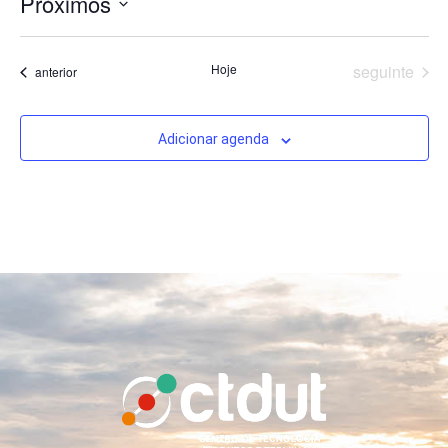
Próximos
Selecione
a
data.
Eventos
Hoje
seguinte
Eventos
anterior
Adicionar agenda