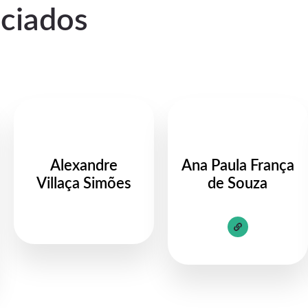
ociados
Alexandre
Ana Paula França
Villaça Simões
de Souza