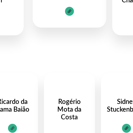
h
Cha
Ricardo da
Rogério
Sidne
ama Baião
Mota da
Stuckenb
Costa