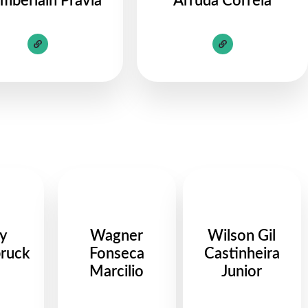
mberlain Pravia
Arruda Correia
y
Wagner
Wilson Gil
ruck
Fonseca
Castinheira
Marcilio
Junior