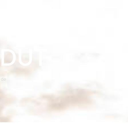
nización
Comunicación
Contacto
TDUT
 de