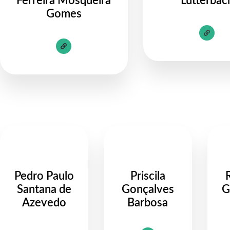
Ferreira Mosqueira
Lutterbac
Gomes
Pedro Paulo
Priscila
Santana de
Gonçalves
G
Azevedo
Barbosa