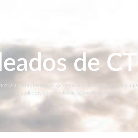
Hogar
Quiénes somos
Lo que hacemos
Orga
leados de C
nozca a los profesionales que impulsan el Centro de Tecnología
Oleoductos con excelencia técnica y dedicación.